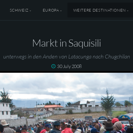
SCHWEIZ
EUROPA
WEITERE DESTINATIONEN
Markt in Saquisili
unterwegs in den Anden von Latacunga nach Chugchilan
30 July 2008